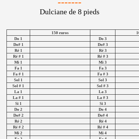
-------
Dulciane
de 8 pieds
150 euros
1
Do 1
Do 3
Do# 1
Do# 3
Ré 1
Ré 3
Ré # 1
Ré # 3
Mi 1
Mi 3
Fa 1
Fa 3
Fa # 1
Fa # 3
Sol 1
Sol 3
Sol # 1
Sol # 3
La 1
La 3
La # 1
La # 3
Si 1
Si 3
Do 2
Do 4
Do# 2
Do# 4
Ré 2
Ré 4
Ré # 2
Ré # 4
Mi 2
Mi 4
Fa 2
Fa 4