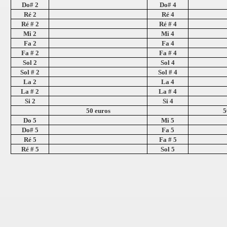
Do# 2
Do# 4
Ré 2
Ré 4
Ré # 2
Ré # 4
Mi 2
Mi 4
Fa 2
Fa 4
Fa # 2
Fa # 4
Sol 2
Sol 4
Sol # 2
Sol # 4
La 2
La 4
La # 2
La # 4
Si 2
Si 4
50 euros
5
Do 5
Mi 5
Do# 5
Fa 5
Ré 5
Fa # 5
Ré # 5
Sol 5