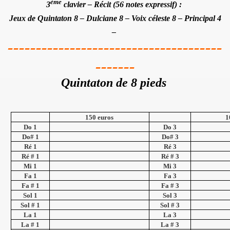
ème
3
clavier
– Récit (56 notes expressif) :
Jeux de Quintaton 8 – Dulciane 8 – Voix céleste 8 – Principal 4
–
--------------------------------------
-------
Quintaton de 8 pieds
150 euros
1
Do 1
Do 3
et
Do# 1
Do# 3
Ré 1
Ré 3
Ré # 1
Ré # 3
Mi 1
Mi 3
es acteurs
Fa 1
Fa 3
Fa # 1
Fa # 3
Sol 1
Sol 3
Sol # 1
Sol # 3
La 1
La 3
La # 1
La # 3