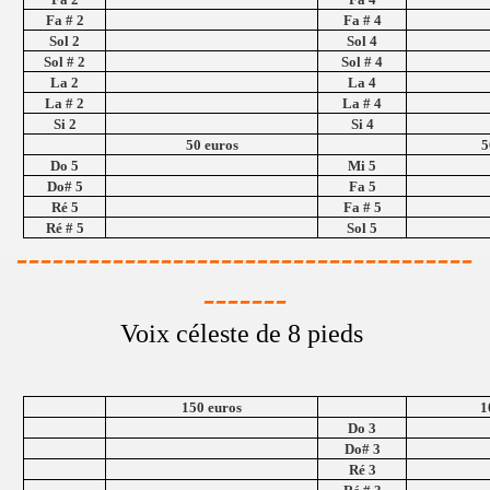
Fa # 2
Fa # 4
Sol 2
Sol 4
Sol # 2
Sol # 4
La 2
La 4
La # 2
La # 4
Si 2
Si 4
50 euros
5
Do 5
Mi 5
Do# 5
Fa 5
Ré 5
Fa # 5
Ré # 5
Sol 5
--------------------------------------
-------
Voix céleste de 8 pieds
150 euros
1
Do 3
Do# 3
Ré 3