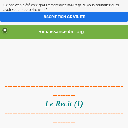
Ce site web a été créé gratuitement avec
Ma-Page.fr
. Vous souhaitez aussi
avoir votre propre site web ?
INSCRIPTION GRATUITE
Renaissance de l'orgue de salon "Philippe Emmanuel" du maître André Marchal (1894 - 1980)
ndré Marchal
----------------------------------------------
---------
Le Récit (1)
----------------------------------------------
---------