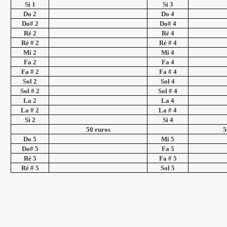
Si 1
Si 3
Do 2
Do 4
Do# 2
Do# 4
Ré 2
Ré 4
Ré # 2
Ré # 4
Mi 2
Mi 4
Fa 2
Fa 4
Fa # 2
Fa # 4
Sol 2
Sol 4
Sol # 2
Sol # 4
La 2
La 4
La # 2
La # 4
Si 2
Si 4
50 euros
5
Do 5
Mi 5
Do# 5
Fa 5
Ré 5
Fa # 5
Ré # 5
Sol 5