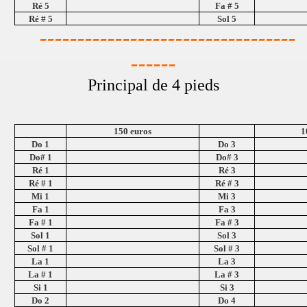
Ré 5
Fa # 5
Ré # 5
Sol 5
----------------------------------
------
Principal de 4 pieds
150 euros
1
Do 1
Do 3
Do# 1
Do# 3
Ré 1
Ré 3
Ré # 1
Ré # 3
Mi 1
Mi 3
Fa 1
Fa 3
Fa # 1
Fa # 3
Sol 1
Sol 3
Sol # 1
Sol # 3
La 1
La 3
La # 1
La # 3
Si 1
Si 3
Do 2
Do 4