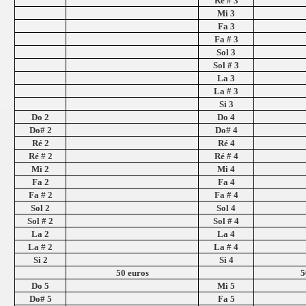
Ré # 3
Mi 3
Fa 3
Fa # 3
Sol 3
Sol # 3
La 3
La # 3
Si 3
Do 2
Do 4
Do# 2
Do# 4
Ré 2
Ré 4
Ré # 2
Ré # 4
Mi 2
Mi 4
Fa 2
Fa 4
Fa # 2
Fa # 4
Sol 2
Sol 4
Sol # 2
Sol # 4
La 2
La 4
La # 2
La # 4
Si 2
Si 4
50 euros
5
Do 5
Mi 5
Do# 5
Fa 5